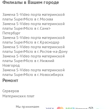
Филиалы в Вашем городе
Замена S-Video порта материнской
платы SuperMicro в г.
Москва
Замена S-Video порта материнской
платы SuperMicro в г.
Санкт-
Петербург
Замена S-Video порта материнской
платы SuperMicro в г.
Краснодар
Замена S-Video порта материнской
платы SuperMicro в г.
Ростов-на-Дону
Замена S-Video порта материнской
платы SuperMicro в г.
Нижний
Новгород
Замена S-Video порта материнской
платы SuperMicro в г.
Новосибирск
Замена S-Video порта материнской
Ремонт
платы SuperMicro в г.
Екатеринбург
Замена S-Video порта материнской
Серверов
платы SuperMicro в г.
Казань
Материнских плат
Замена S-Video порта материнской
платы SuperMicro в г.
Воронеж
Замена S-Video порта материнской
Мы принимаем