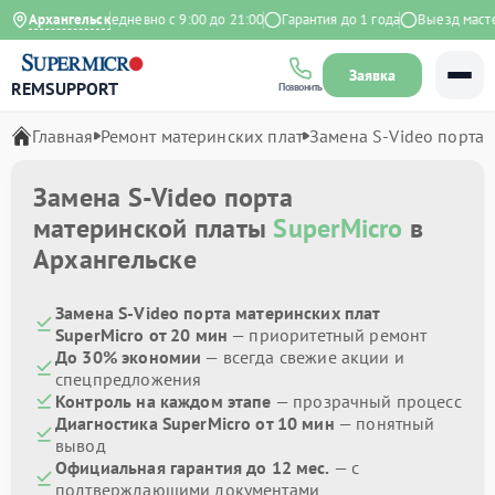
на Яндекс
Архангельск
Ежедневно с 9:00 до 21:00
Гарантия до 1 года
Выезд мастера
Заявка
REMSUPPORT
Позвонить
Главная
Ремонт материнских плат
Замена S-Video порта
Замена S-Video порта
материнской платы
SuperMicro
в
Архангельске
Замена S-Video порта материнских плат
SuperMicro от 20 мин
— приоритетный ремонт
До 30% экономии
— всегда свежие акции и
спецпредложения
Контроль на каждом этапе
— прозрачный процесс
Диагностика SuperMicro от 10 мин
— понятный
вывод
Официальная гарантия до 12 мес.
— с
подтверждающими документами