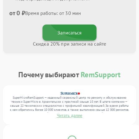
от 0 ₽
Время работы: от 30 мин
Записаться
Скидка 20% при записи на сайте
Почему выбирают
RemSupport
SuperMicroRemSupport — надежный сервисный центр по ремонту и обслуживанию
техники SuperMicro в Архангельске с практикой свыше 10 лет. В штате компании —
свыше 22 технических специалистов с профильной квалификацией. За время работы
к нам обратились более 10 000 клиентов, а также выполнено свыше 12 000 ремонтов.
Ежемесячно в сервисный центр поступает более 300 обращений, включая , , . Мы
Читать далее
беремся за задачи любой сложности и гарантируем высокое качество обслуживания
благодаря опыту команды.