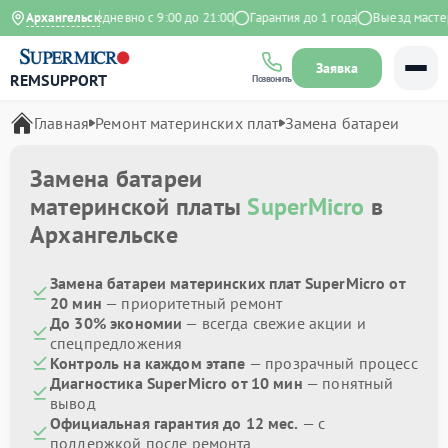
а Яндекс
Архангельск
Ежедневно с 9:00 до 21:00
Гарантия до 1 года
Выезд мастера
Заявка
REMSUPPORT
Позвонить
Главная
Ремонт материнских плат
Замена батареи
Замена батареи
материнской платы
SuperMicro
в
Архангельске
Замена батареи материнских плат SuperMicro от
20 мин
— приоритетный ремонт
До 30% экономии
— всегда свежие акции и
спецпредложения
Контроль на каждом этапе
— прозрачный процесс
Диагностика SuperMicro от 10 мин
— понятный
вывод
Официальная гарантия до 12 мес.
— с
поддержкой после ремонта