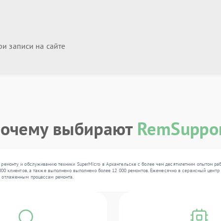
и записи на сайте
очему выбирают
RemSuppo
 ремонту и обслуживанию техники SuperMicro в Архангельске с более чем десятилетним опытом раб
000 клиентов, а также выполнено выполнено более 12 000 ремонтов. Ежемесячно в сервисный центр по
я отлаженным процессам ремонта.