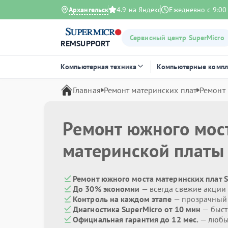
Архангельск
4.9 на Яндекс
Ежедневно с 9:00
Сервисный центр SuperMicro
REMSUPPORT
Компьютерная техника
Компьютерные комп
Главная
Ремонт материнских плат
Ремонт
Ремонт южного мос
материнской плат
Ремонт южного моста материнских плат S
До 30% экономии
— всегда свежие акции
Контроль на каждом этапе
— прозрачный
Диагностика SuperMicro от 10 мин
— быст
Официальная гарантия до 12 мес.
— любые