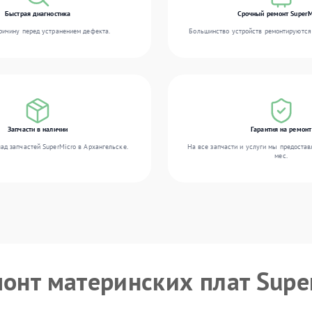
Быстрая диагностика
Срочный ремонт SuperM
ичину перед устранением дефекта.
Большинство устройств ремонтируются 
Запчасти в наличии
Гарантия на ремонт
ад запчастей SuperMicro в Архангельске.
На все запчасти и услуги мы предостав
мес.
монт материнских плат Supe