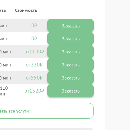
нта
Стоимость
0
Заказать
0
Заказать
1100
0
220
0
550
0
110
1320
зать все услуги