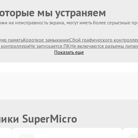
которые мы устраняем
жи на неисправность экрана, могут иметь более серьезные п
ную память
Короткое замыкание
Сбой графического контролле
 контроллера
Не запускается ПК
Не включаются разъемы пита
Показать еще
ники SuperMicro