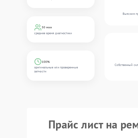
Выясним пр
30 мин
среднее время диагностики
100%
Собственный скл
оригинальные или проверенные
запчасти
Прайс лист на ре