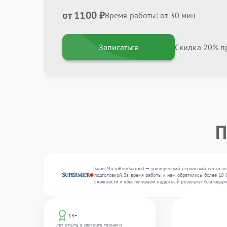
от 1100 ₽
Время работы: от 30 мин
Записаться
Скидка 20% пр
П
SuperMicroRemSupport — проверенный сервисный центр по
подготовкой. За время работы к нам обратились более 10 
сложности и обеспечиваем надежный результат благодар
13+
лет опыта в ремонте техники