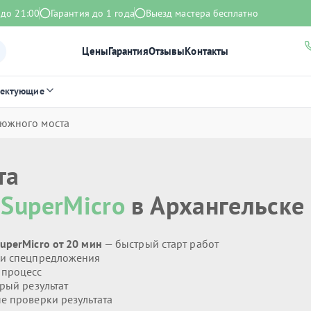
 до 21:00
Гарантия до 1 года
Выезд мастера бесплатно
Цены
Гарантия
Отзывы
Контакты
лектующие
 южного моста
та
ы
SuperMicro
в Архангельске
uperMicro от 20 мин
— быстрый старт работ
 и спецпредложения
 процесс
рый результат
 проверки результата