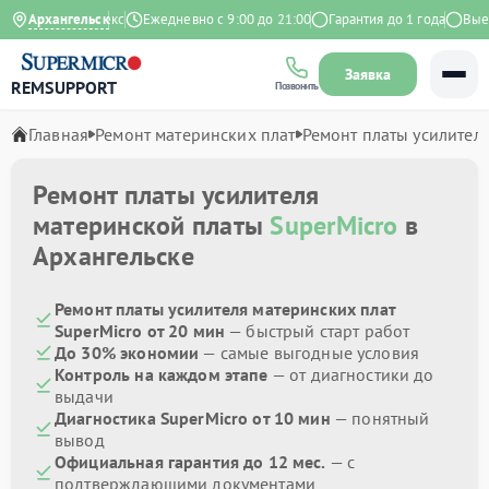
4.9 на Яндекс
Архангельск
Ежедневно с 9:00 до 21:00
Гарантия до 1 года
Выезд 
Заявка
REMSUPPORT
Позвонить
Главная
Ремонт материнских плат
Ремонт платы усилител
Ремонт платы усилителя
материнской платы
SuperMicro
в
Архангельске
Ремонт платы усилителя материнских плат
SuperMicro от 20 мин
— быстрый старт работ
До 30% экономии
— самые выгодные условия
Контроль на каждом этапе
— от диагностики до
выдачи
Диагностика SuperMicro от 10 мин
— понятный
вывод
Официальная гарантия до 12 мес.
— с
подтверждающими документами