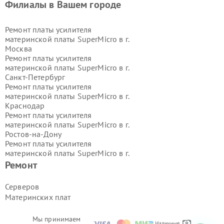
Филиалы в Вашем городе
Ремонт платы усилителя
материнской платы SuperMicro в г.
Москва
Ремонт платы усилителя
материнской платы SuperMicro в г.
Санкт-Петербург
Ремонт платы усилителя
материнской платы SuperMicro в г.
Краснодар
Ремонт платы усилителя
материнской платы SuperMicro в г.
Ростов-на-Дону
Ремонт платы усилителя
материнской платы SuperMicro в г.
Нижний Новгород
Ремонт
Ремонт платы усилителя
материнской платы SuperMicro в г.
Серверов
Новосибирск
Материнских плат
Ремонт платы усилителя
материнской платы SuperMicro в г.
Екатеринбург
Мы принимаем