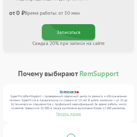
от 0 ₽
Время работы: от 30 мин
Записаться
Скидка 20% при записи на сайте
Почему выбирают
RemSupport
SuperMicroRemSupport — проверенный сервисный центр по ремонту и обслуживанию
техники SuperMicro в Архангельске со стажем от 10 лет. В штате компании — от 10 до
16 технических специалистов с профильной квалификацией. За время работы число
клиентов превысило 10 000, а также выполнено выполнено более 12 000 ремонтов.
Ежемесячно в сервисный центр поступает свыше 300 единиц техники, включая , , . Мы
Читать далее
устраняем поломки любой сложности и гарантируем высокое качество обслуживания
благодаря опыту команды.