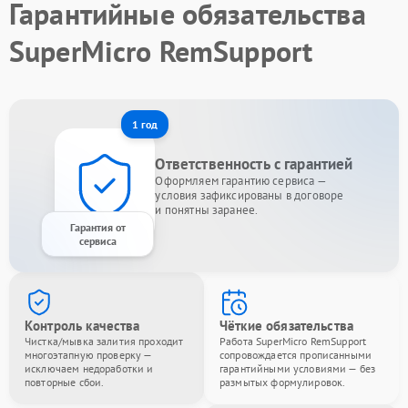
Гарантийные обязательства
SuperMicro RemSupport
1 год
Ответственность с гарантией
Оформляем гарантию сервиса —
условия зафиксированы в договоре
и понятны заранее.
Гарантия от
сервиса
Контроль качества
Чёткие обязательства
Чистка/мывка залития проходит
Работа SuperMicro RemSupport
многоэтапную проверку —
сопровождается прописанными
исключаем недоработки и
гарантийными условиями — без
повторные сбои.
размытых формулировок.