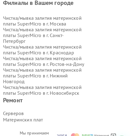
Филиалы в Вашем городе
Чистка/мывка залития материнской
платы SuperMicro в г.
Москва
Чистка/мывка залития материнской
платы SuperMicro в г.
Санкт-
Петербург
Чистка/мывка залития материнской
платы SuperMicro в г.
Краснодар
Чистка/мывка залития материнской
платы SuperMicro в г.
Ростов-на-Дону
Чистка/мывка залития материнской
платы SuperMicro в г.
Нижний
Новгород
Чистка/мывка залития материнской
платы SuperMicro в г.
Новосибирск
Чистка/мывка залития материнской
Ремонт
платы SuperMicro в г.
Екатеринбург
Чистка/мывка залития материнской
Серверов
платы SuperMicro в г.
Казань
Материнских плат
Чистка/мывка залития материнской
платы SuperMicro в г.
Воронеж
Чистка/мывка залития материнской
Мы принимаем