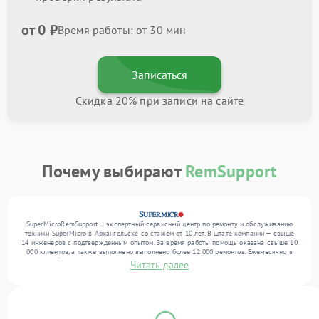
от 0 ₽
Время работы: от 30 мин
Записаться
Скидка 20% при записи на сайте
Почему выбирают
RemSupport
SuperMicroRemSupport — экспертный сервисный центр по ремонту и обслуживанию
техники SuperMicro в Архангельске со стажем от 10 лет. В штате компании — свыше
14 инженеров с подтвержденным опытом. За время работы помощь оказана свыше 10
000 клиентов, а также выполнено выполнено более 12 000 ремонтов. Ежемесячно в
сервисный центр поступает свыше 300 единиц техники, включая , , . Мы работаем с
Читать далее
широким спектром неисправностей и обеспечиваем надежный результат благодаря
опыту команды.