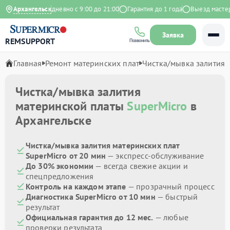
а Яндекс
Архангельск
Ежедневно с 9:00 до 21:00
Гарантия до 1 года
Выезд мастера 
Заявка
REMSUPPORT
Позвонить
Главная
Ремонт материнских плат
Чистка/мывка залития
Чистка/мывка залития
материнской платы
SuperMicro
в
Архангельске
Чистка/мывка залития материнских плат
SuperMicro от 20 мин
— экспресс-обслуживание
До 30% экономии
— всегда свежие акции и
спецпредложения
Контроль на каждом этапе
— прозрачный процесс
Диагностика SuperMicro от 10 мин
— быстрый
результат
Официальная гарантия до 12 мес.
— любые
проверки результата